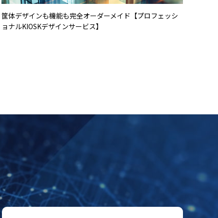
手のひら認証サービス『Gen-pa（ジェンパ）』
動物
の満