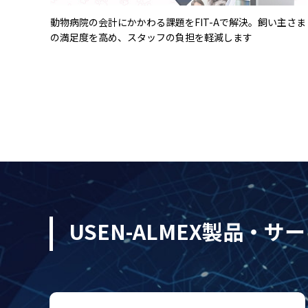
主さま
1台3役！掃除機機能に特化した 汎用清掃ロボット「C30」
USEN-ALMEX製品・