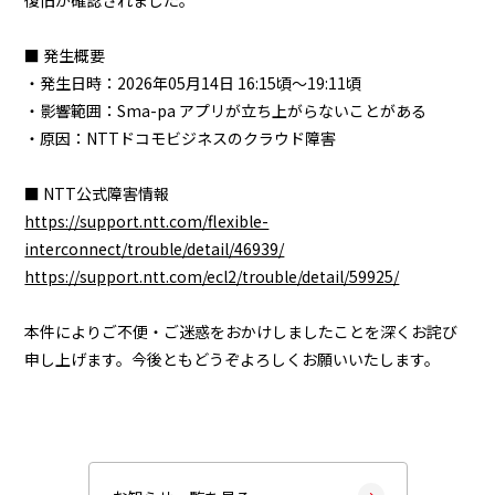
復旧が確認されました。
資料請求・お問い合わせ
■ 発生概要
マイページログイン
・発生日時：2026年05月14日 16:15頃～19:11頃
・影響範囲：Sma-pa アプリが立ち上がらないことがある
ALMEX Blog
・原因：NTTドコモビジネスのクラウド障害
採用情報
U-NEXT HOLDINGS
■ NTT公式障害情報
https://support.ntt.com/flexible-
interconnect/trouble/detail/46939/
https://support.ntt.com/ecl2/trouble/detail/59925/
本件によりご不便・ご迷惑をおかけしましたことを深くお詫び
申し上げます。今後ともどうぞよろしくお願いいたします。