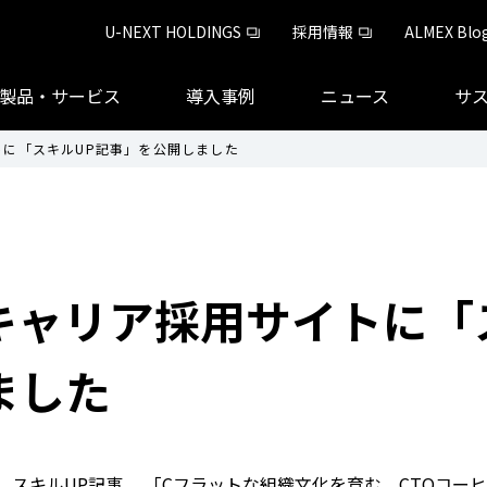
U-NEXT HOLDINGS
採用情報
ALMEX Blo
製品・サービス
導入事例
ニュース
サ
トに「スキルUP記事」を公開しました
キャリア採用サイトに「
ました
、スキルUP記事、 「Cフラットな組織文化を育む、CTOコー