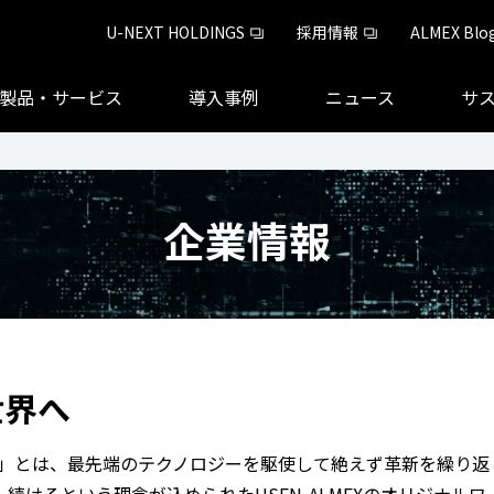
U-NEXT HOLDINGS
採用情報
ALMEX Blo
製品・サービス
導入事例
ニュース
サ
企業情報
世界へ
itality)」とは、最先端のテクノロジーを駆使して絶えず革新