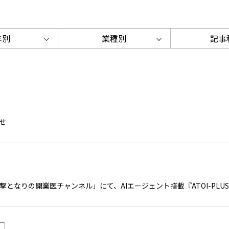
年別
業種別
記事
せ
「突撃となりの開業医チャンネル」にて、AIエージェント搭載『ATOI-P