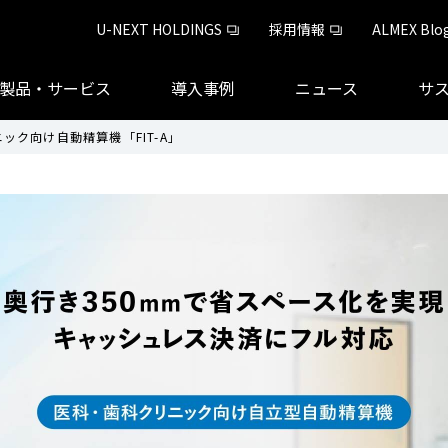
U-NEXT HOLDINGS
採用情報
ALMEX Blo
製品・サービス
導入事例
ニュース
サ
ック向け自動精算機「FIT-A」