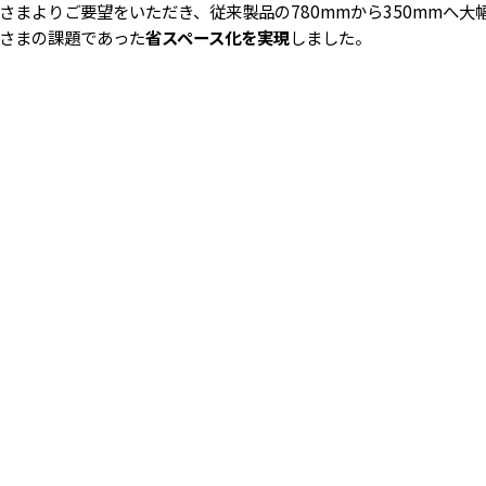
さまよりご要望をいただき、従来製品の780mmから350mmへ大
さまの課題であった
省スペース化を実現
しました。