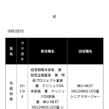
資料請求・お問い合わせ
記
マイページログイン
ALMEX Blog
（6月1日付）
採用情報
U-NEXT HOLDINGS
フ
氏
リ
新役職名
旧役職名
名
ガ
ナ
経営戦略本部長 兼
経営企画室長 兼 特
命プロジェクト室長
宅
ﾀｸｼ
兼 クリニックDX
㈱U-NEXT
島
ﾏ ﾖｼ
本部長 兼 クリニッ
HOLDINGS CEO室
欣
ｵ
クDX部長
シニアマネージャー
男
兼 ㈱U-NEXT
HOLDINGS CEO室 シ