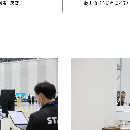
岡第一支店
藤田 悟（ふじた さとる