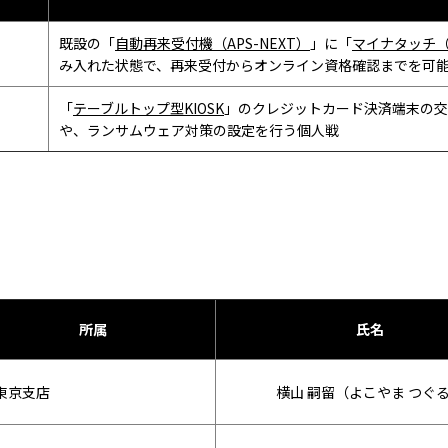
既設の「
自動再来受付機（APS-NEXT）
」に「
マイナタッチ
み入れた状態で、再来受付からオンライン資格確認までを可
「
テーブルトップ型KIOSK
」のクレジットカード決済端末の交
や、ランサムウェア対策の設定を行う個人戦
所属
氏名
東京支店
横山 嗣留（よこやま つぐ