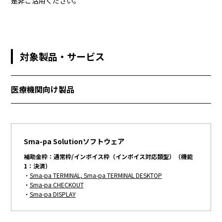
是非ご活用ください。
資料請求・お問い合わせ
マイページログイン
ALMEX Blog
対象製品・サービス
採用情報
U-NEXT HOLDINGS
医療機関向け製品
Sma-pa Solutionソフトウェア
補助金枠：通常枠/インボイス枠（インボイス対応類型）（機能
1：決済）
・
Sma-pa TERMINAL, Sma-pa TERMINAL DESKTOP
・
Sma-pa CHECKOUT
・
Sma-pa DISPLAY