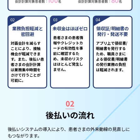
02
03
04
業務負担軽減と
未収金はほぼゼロ
領収証/明細書の
密回避
発行・発送不要
患者さまの患者情
報やクレジットカ
対面会計を減らす
アプリ上で領収書/
ードの有効性を事
ことにより、接触
明細書を発行する
前に確認するた
機会が軽減できま
ため、職員さまに
め、未収のリスク
す。また、後払い患
よる領収書/明細書
はほとんど発生し
者さまの会計計算
の発行業務の負担
ません。
は業務集中時間を
は軽減されます。
さけて行うことが
可能に。
02
後払いの流れ
後払いシステムの導入により、患者さまの外来動線の見直しに
もつながります。