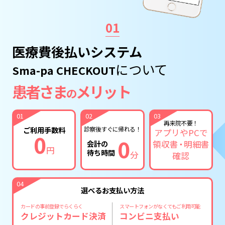
01
医療費後払いシステム
について
Sma-pa CHECKOUT
患者さま
メリット
の
01
02
03
再来院不要！
診察後すぐに帰れる！
ご利用手数料
アプリやPCで
0
0
会計の
領収
書・
明細書
円
待ち時間
分
確認
04
選べるお支払い方法
カードの事前登録でらくらく
スマートフォンがなくてもご利用可能
クレジットカード決済
コンビニ支払い