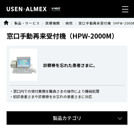
製品・サービス
医療機関
病院
窓口手動再来受付機（HPW-2000
業種別ソリューション
窓口手動再来受付機（HPW-2000M）
製品・サービス
導入事例
診察券を忘れた患者さまに。
ニュース
・窓口内での受付業務を職員さまの操作により機械処理
サステナビリティ
・初診患者さまや診察券をお忘れの患者さまに対応
会社情報
製品カテゴリ