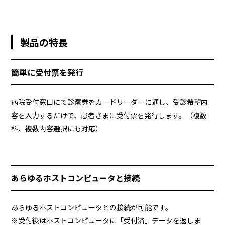
資料請求・お問い合わせ
マイページログイン
製品の特長
ALMEX Blog
採用情報
簡単に受付票を発行
U-NEXT HOLDINGS
病院受付窓口にて診察券をカードリーダーに通し、受診希望内
容を入力するだけで、患者さまに受付票を発行します。（複数
科、複数内容選択にも対応）
あらゆるホストコンピュータと接続
あらゆるホストコンピュータとの接続が可能です。
※受付後はホストコンピュータに「受付済」データを返しま