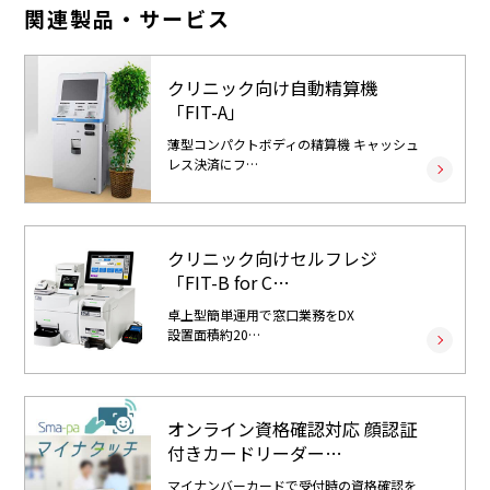
関連製品・サービス
クリニック向け自動精算機
「FIT-A」
薄型コンパクトボディの精算機 キャッシュ
レス決済にフ…
クリニック向けセルフレジ
「FIT-B for C…
卓上型簡単運用で窓口業務をDX
設置面積約20…
オンライン資格確認対応 顔認証
付きカードリーダー…
マイナンバーカードで受付時の資格確認を