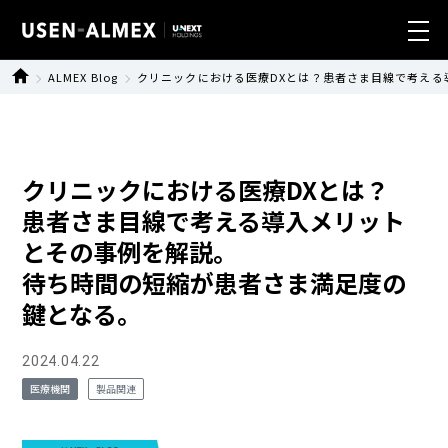
ALMEX Blog
クリニックにおける医療DXとは？患者さま目線で考え
業種別ソリューション
製品・サービス
クリニックにおける医療DXとは？
導入事例
患者さま目線で考える導入メリット
とその事例を解説。
ニュース
待ち時間の短縮が患者さま満足度の
鍵となる。
サステナビリティ
2024.04.22
会社情報
医療機関
製品関連