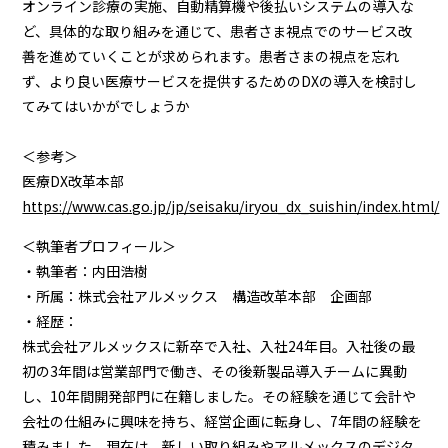
オンライン診療の実施、自動精算機や後払いシステムの導入な
ど、具体的な取り組みを通じて、患者さま視点でのサービス改
善を進めていくことが求められます。患者さまの視点を忘れ
ず、より良い医療サービスを提供するためのDXの導入を検討し
てみてはいかがでしょうか
＜参考＞
医療DX改革本部
https://www.cas.go.jp/jp/seisaku/iryou_dx_suishin/index.html/
＜執筆者プロフィール＞
・執筆者：内田浩樹
・所属：株式会社アルメックス 構造改革本部 企画部
・経歴：
株式会社アルメックスに新卒で入社、入社24年目。入社後の最
初の3年間は営業部門で働き、その後新製品導入チームに異動
し、10年間開発部門に在籍しました。その経験を通じて会計や
会社の仕組みに興味を持ち、経営企画に転身し、7年間の経験を
積みました。現在は、新しい取り組みやアルメックスのデジタ