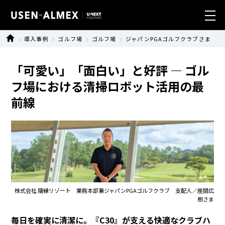
導入事例
ゴルフ場
ゴルフ場
ジャパンPGAゴルフクラブさま
業種別ソリューション
「可愛い」「面白い」と好評 ― ゴル
製品・サービス
フ場における清掃ロボット活用の最
前線
導入事例
ニュース
サステナビリティ
会社情報
株式会社 隨縁リゾート 業務本部兼ジャパンPGAゴルフクラブ 支配人／座間広
樹さま
毎日を確実に清潔に。『C30』が支える快適なクラブハ