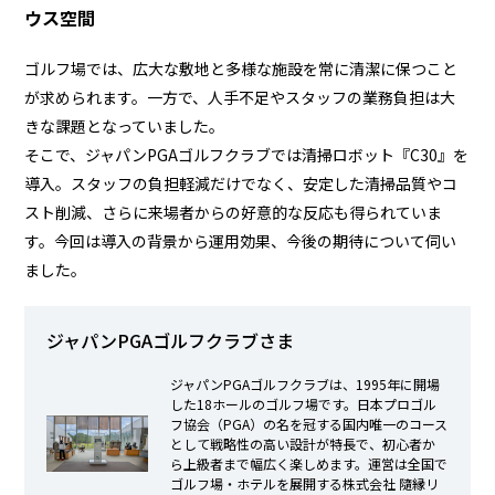
資料請求・お問い合わせ
ウス空間
ゴルフ場では、広大な敷地と多様な施設を常に清潔に保つこと
マイページログイン
が求められます。一方で、人手不足やスタッフの業務負担は大
ALMEX Blog
きな課題となっていました。
採用情報
そこで、ジャパンPGAゴルフクラブでは清掃ロボット『C30』を
導入。スタッフの負担軽減だけでなく、安定した清掃品質やコ
U-NEXT HOLDINGS
スト削減、さらに来場者からの好意的な反応も得られていま
す。今回は導入の背景から運用効果、今後の期待について伺い
ました。
ジャパンPGAゴルフクラブさま
ジャパンPGAゴルフクラブは、1995年に開場
した18ホールのゴルフ場です。日本プロゴル
フ協会（PGA）の名を冠する国内唯一のコース
として戦略性の高い設計が特長で、初心者か
ら上級者まで幅広く楽しめます。運営は全国で
ゴルフ場・ホテルを展開する株式会社 隨縁リ