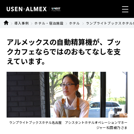
導入事例
ホテル・宿泊施設
ホテル
ランプライトブックスホテル
業種別ソリューション
アルメックスの自動精算機が、ブッ
製品・サービス
クカフェならではのおもてなしを支
えています。
導入事例
ニュース
サステナビリティ
会社情報
ランプライトブックスホテル名古屋 アシスタントホテルオペレーションマネー
ジャー 松田 綾乃 さま