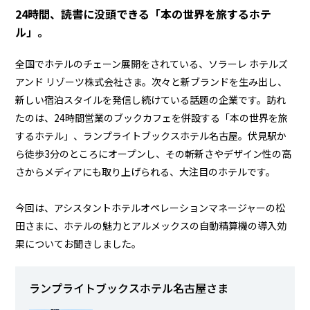
資料請求・お問い合わせ
24時間、読書に没頭できる「本の世界を旅するホテ
ル」。
マイページログイン
全国でホテルのチェーン展開をされている、ソラーレ ホテルズ
ALMEX Blog
アンド リゾーツ株式会社さま。次々と新ブランドを生み出し、
採用情報
新しい宿泊スタイルを発信し続けている話題の企業です。訪れ
U-NEXT HOLDINGS
たのは、24時間営業のブックカフェを併設する「本の世界を旅
するホテル」、ランプライトブックスホテル名古屋。伏見駅か
ら徒歩3分のところにオープンし、その斬新さやデザイン性の高
さからメディアにも取り上げられる、大注目のホテルです。
今回は、アシスタントホテルオペレーションマネージャーの松
田さまに、ホテルの魅力とアルメックスの自動精算機の導入効
果についてお聞きしました。
ランプライトブックスホテル名古屋さま