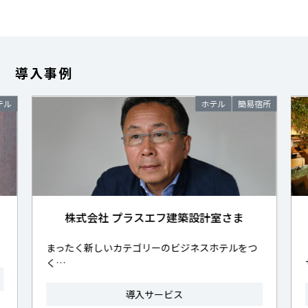
導入事例
ホテル
簡易宿所
エフ建築設計室さま
ホテル ココ・グラン高
リーのビジネスホテルをつ
「自動精算機」の導入でフロント
サ…
サービス
導入サービス