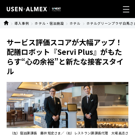
導入事例
ホテル・宿泊施設
ホテル
ホテルグリーンプラザ白馬さ
業種別ソリューション
サービス評価スコアが大幅アップ！
製品・サービス
配膳ロボット『Servi Plus』がもた
らす“心の余裕”と新たな接客スタイ
導入事例
ル
ニュース
サステナビリティ
会社情報
（左）宿泊課 課長 藤井 知史さま／（右）レストラン課 課長代理 大場 高志さ