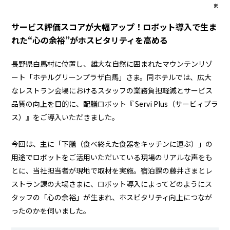
資料請求・お問い合わせ
ま
サービス評価スコアが大幅アップ！ロボット導入で生ま
マイページログイン
れた“心の余裕”がホスピタリティを高める
ALMEX Blog
長野県白馬村に位置し、雄大な自然に囲まれたマウンテンリゾ
採用情報
ート「ホテルグリーンプラザ白馬」さま。同ホテルでは、広大
U-NEXT HOLDINGS
なレストラン会場におけるスタッフの業務負担軽減とサービス
品質の向上を目的に、配膳ロボット『
Servi Plus（サービィプラ
ス）
』をご導入いただきました。
今回は、主に「下膳（食べ終えた食器をキッチンに運ぶ）」の
用途でロボットをご活用いただいている現場のリアルな声をも
とに、当社担当者が現地で取材を実施。宿泊課の藤井さまとレ
ストラン課の大場さまに、ロボット導入によってどのようにス
タッフの「心の余裕」が生まれ、ホスピタリティ向上につなが
ったのかを伺いました。