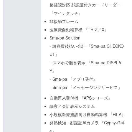
格確認対応 顔認証付きカードリーダー
『マイナタッチ』
非接触フレーム
医療費自動精算機 『TH-Z／X』
Sma-pa Solution
診療費後払い会計 『Sma-pa CHECKO
UT』
スマホで順番表示 『Sma-pa DISPLA
Y』
Sma-pa 『アプリ受付』
Sma-pa 『メッセージングサービス』
自動再来受付機 『APSシリーズ』
診察／会計表示システム
小規模医療施設向け自動精算機 『Fit-A』
発熱検知・顔認証AIカメラ 『Cyphy-Gat
e』