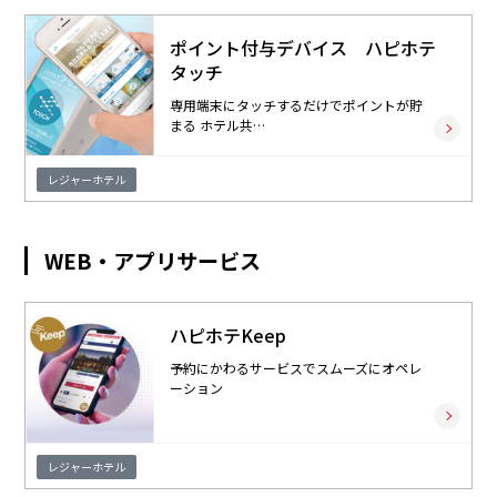
資料請求・お問い合わせ
ポイント付与デバイス ハピホテ
タッチ
マイページログイン
専用端末にタッチするだけでポイントが貯
ALMEX Blog
まる ホテル共…
採用情報
レジャーホテル
U-NEXT HOLDINGS
WEB・アプリサービス
ハピホテKeep
予約にかわるサービスでスムーズにオペレ
ーション
レジャーホテル