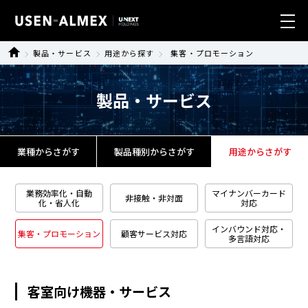
製品・サービス
用途から探す
集客・プロモーション
業種別ソリューション
製品・サービス
製品・サービス
導入事例
業種からさがす
製品種別からさがす
用途からさがす
ニュース
業務効率化・自動
マイナンバーカード
非接触・非対面
化・省人化
対応
サステナビリティ
インバウンド対応・
集客・プロモーション
顧客サービス対応
多言語対応
会社情報
客室向け機器・サービス